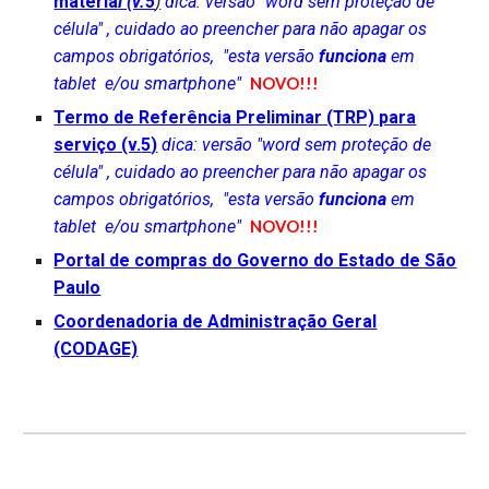
materia
l (v.5
)
dica: versão "word sem proteção de
célula" , cuidado ao preencher para não apagar os
campos obrigatórios,
"esta versão
funciona
em
tablet e/ou smartphone"
NOVO!!!
Termo de Referência Preliminar (TRP) para
serviço (v.
5
)
dica: versão "word sem proteção de
célula" , cuidado ao preencher para não apagar os
campos obrigatórios,
"esta versão
funciona
em
tablet e/ou smartphone"
NOVO!!!
Portal de compras do Governo do Estado de São
Paulo
Coordenadoria de Administração Geral
(CODAGE)